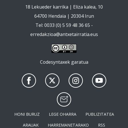
18 Lekueder karrika | Eliza kalea, 10
64700 Hendaia | 20304 Irun
Tel: 0033 (0) 5 59 48 36 65 -
erredakzioa@antxetairratia.eus
Codesyntaxek garatua
HONI BURUZ
LEGE OHARRA
PUBLIZITATEA
ARAUAK
HARREMANETARAKO
RSS