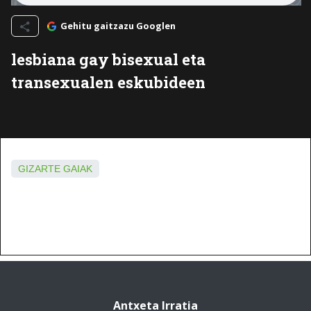
Gehitu gaitzazu Googlen
lesbiana gay bisexual eta
transexualen eskubideen
GIZARTE GAIAK
Antxeta Irratia