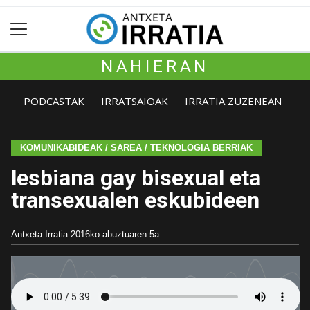
NAHIERAN
PODCASTAK
IRRATSAIOAK
IRRATIA ZUZENEAN
KOMUNIKABIDEAK / SAREA / TEKNOLOGIA BERRIAK
lesbiana gay bisexual eta
transexualen eskubideen
Antxeta Irratia
2016ko abuztuaren 5a