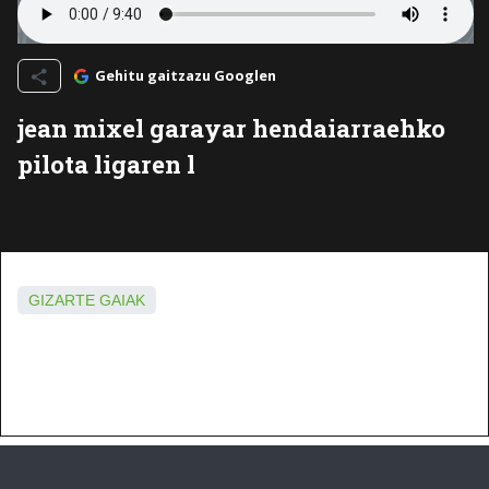
Gehitu gaitzazu Googlen
jean mixel garayar hendaiarraehko
pilota ligaren l
GIZARTE GAIAK