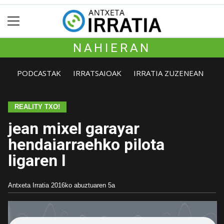
NAHIERAN
PODCASTAK
IRRATSAIOAK
IRRATIA ZUZENEAN
REALITY TXO!
jean mixel garayar
hendaiarraehko pilota
ligaren l
Antxeta Irratia
2016ko abuztuaren 5a