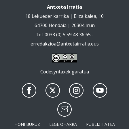
Antxeta Irratia
18 Lekueder karrika | Eliza kalea, 10
64700 Hendaia | 20304 Irun
Tel: 0033 (0) 5 59 48 36 65 -
erredakzioa@antxetairratia.eus
Codesyntaxek garatua
HONI BURUZ
LEGE OHARRA
PUBLIZITATEA