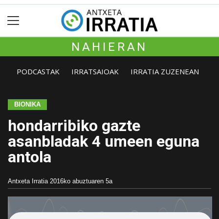
NAHIERAN
PODCASTAK
IRRATSAIOAK
IRRATIA ZUZENEAN
BIONIKA
hondarribiko gazte
asanbladak 4 umeen eguna
antola
Antxeta Irratia
2016ko abuztuaren 5a