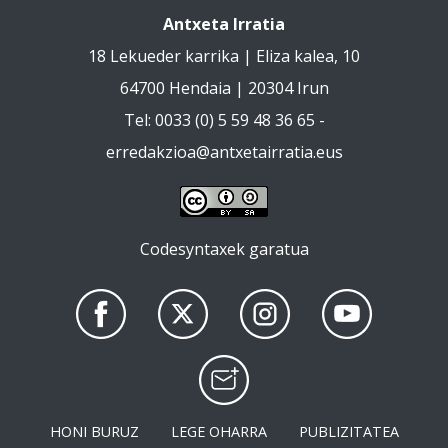
Antxeta Irratia
18 Lekueder karrika | Eliza kalea, 10
64700 Hendaia | 20304 Irun
Tel: 0033 (0) 5 59 48 36 65 -
erredakzioa@antxetairratia.eus
Codesyntaxek garatua
HONI BURUZ
LEGE OHARRA
PUBLIZITATEA