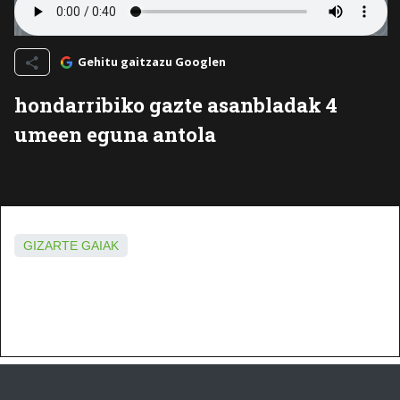
Gehitu gaitzazu Googlen
hondarribiko gazte asanbladak 4
umeen eguna antola
GIZARTE GAIAK