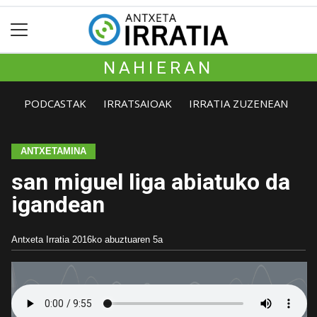
NAHIERAN
PODCASTAK
IRRATSAIOAK
IRRATIA ZUZENEAN
ANTXETAMINA
san miguel liga abiatuko da
igandean
Antxeta Irratia
2016ko abuztuaren 5a