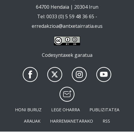
64700 Hendaia | 20304 Irun
Tel: 0033 (0) 5 59 48 36 65 -
erredakzioa@antxetairratia.eus
Codesyntaxek garatua
HONI BURUZ
LEGE OHARRA
PUBLIZITATEA
ARAUAK
HARREMANETARAKO
RSS