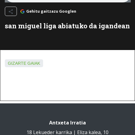
Gehitu gaitzazu Googlen
san miguel liga abiatuko da igandean
GIZARTE GAIAK
Antxeta Irratia
18 Lekueder karrika | Eliza kalea, 10