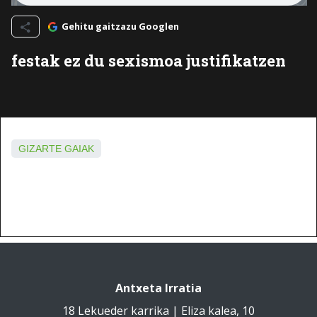
Gehitu gaitzazu Googlen
festak ez du sexismoa justifikatzen
GIZARTE GAIAK
Antxeta Irratia
18 Lekueder karrika | Eliza kalea, 10