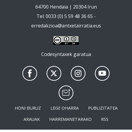
64700 Hendaia | 20304 Irun
Tel: 0033 (0) 5 59 48 36 65 -
erredakzioa@antxetairratia.eus
Codesyntaxek garatua
HONI BURUZ
LEGE OHARRA
PUBLIZITATEA
ARAUAK
HARREMANETARAKO
RSS