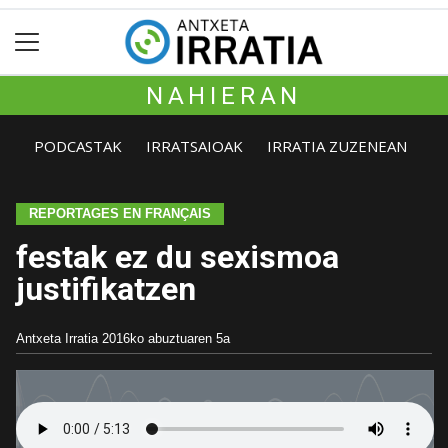
NAHIERAN
PODCASTAK
IRRATSAIOAK
IRRATIA ZUZENEAN
REPORTAGES EN FRANÇAIS
festak ez du sexismoa
justifikatzen
Antxeta Irratia
2016ko abuztuaren 5a