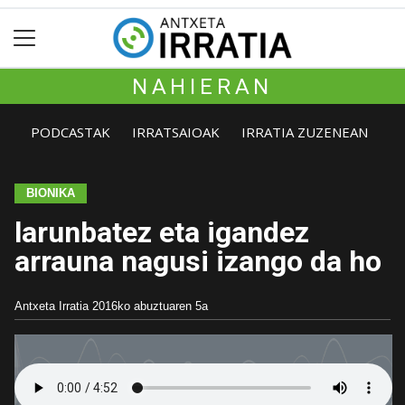
NAHIERAN
PODCASTAK
IRRATSAIOAK
IRRATIA ZUZENEAN
BIONIKA
larunbatez eta igandez
arrauna nagusi izango da ho
Antxeta Irratia
2016ko abuztuaren 5a