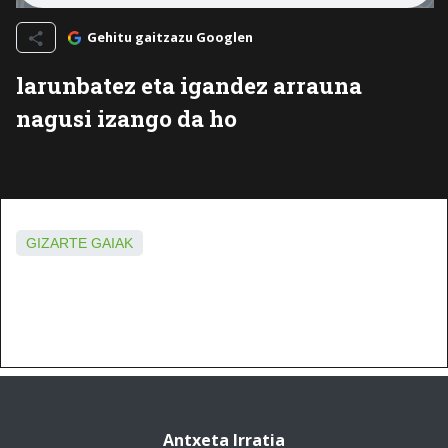
Gehitu gaitzazu Googlen
larunbatez eta igandez arrauna
nagusi izango da ho
GIZARTE GAIAK
Antxeta Irratia