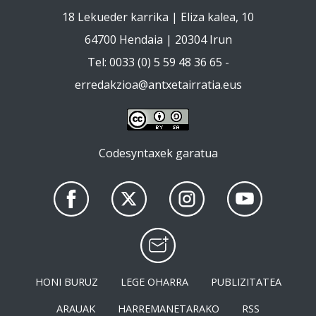
18 Lekueder karrika | Eliza kalea, 10
64700 Hendaia | 20304 Irun
Tel: 0033 (0) 5 59 48 36 65 -
erredakzioa@antxetairratia.eus
Codesyntaxek garatua
HONI BURUZ
LEGE OHARRA
PUBLIZITATEA
ARAUAK
HARREMANETARAKO
RSS