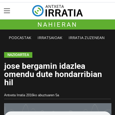
NAHIERAN
PODCASTAK
IRRATSAIOAK
IRRATIA ZUZENEAN
NAZIOARTEA
jose bergamin idazlea
omendu dute hondarribian
hil
Antxeta Irratia
2016ko abuztuaren 5a