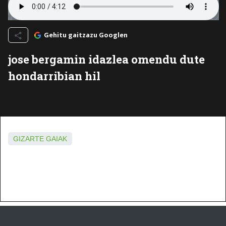
Gehitu gaitzazu Googlen
jose bergamin idazlea omendu dute
hondarribian hil
GIZARTE GAIAK