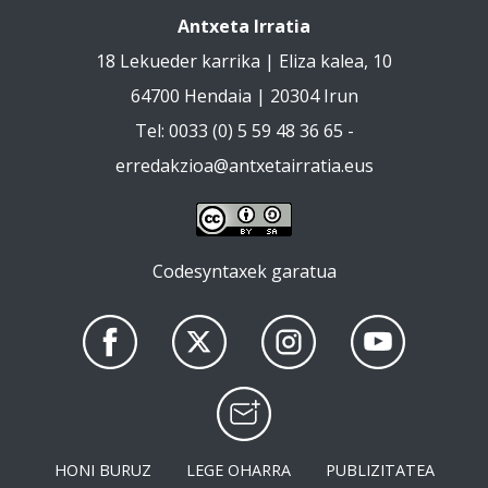
Antxeta Irratia
18 Lekueder karrika | Eliza kalea, 10
64700 Hendaia | 20304 Irun
Tel: 0033 (0) 5 59 48 36 65 -
erredakzioa@antxetairratia.eus
Codesyntaxek garatua
HONI BURUZ
LEGE OHARRA
PUBLIZITATEA