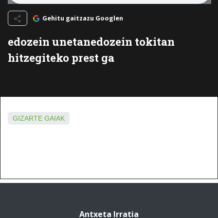
Gehitu gaitzazu Googlen
edozein unetanedozein tokitan
hitzegiteko prest ga
GIZARTE GAIAK
Antxeta Irratia