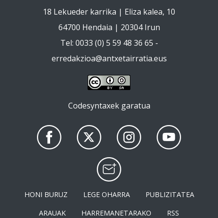
18 Lekueder karrika | Eliza kalea, 10
64700 Hendaia | 20304 Irun
Tel: 0033 (0) 5 59 48 36 65 -
erredakzioa@antxetairratia.eus
Codesyntaxek garatua
HONI BURUZ
LEGE OHARRA
PUBLIZITATEA
ARAUAK
HARREMANETARAKO
RSS