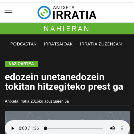
NAHIERAN
PODCASTAK
IRRATSAIOAK
IRRATIA ZUZENEAN
NAZIOARTEA
edozein unetanedozein
tokitan hitzegiteko prest ga
Antxeta Irratia
2016ko abuztuaren 5a