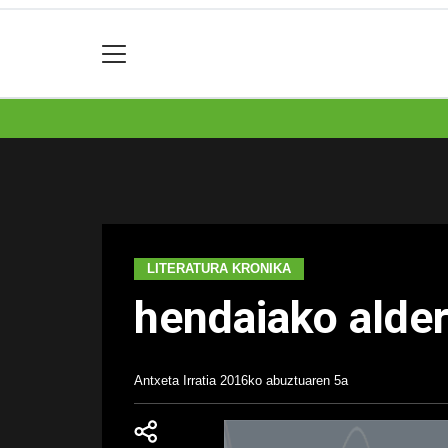
LITERATURA KRONIKA
hendaiako alder
Antxeta Irratia
2016ko abuztuaren 5a