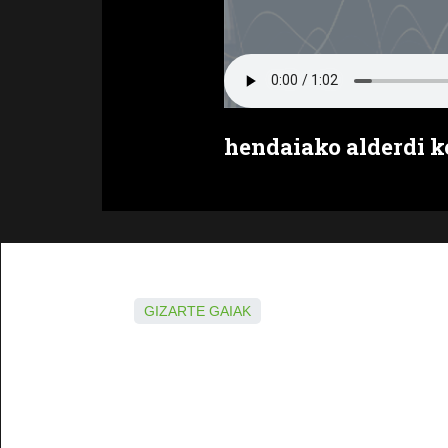
hendaiako alderdi 
GIZARTE GAIAK