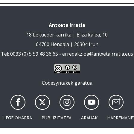
Antxeta Irratia
18 Lekueder karrika | Eliza kalea, 10
64700 Hendaia | 20304 Irun
Tel: 0033 (0) 5 59 48 36 65 -
erredakzioa@antxetairratia.eus
Codesyntaxek garatua
LEGE OHARRA
PUBLIZITATEA
ARAUAK
HARREMANE