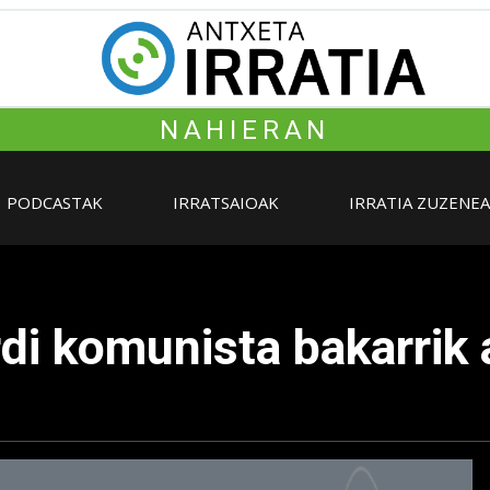
NAHIERAN
PODCASTAK
IRRATSAIOAK
IRRATIA ZUZENE
di komunista bakarrik