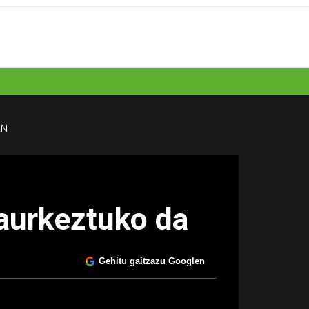
AN
 aurkeztuko da
Gehitu gaitzazu Googlen