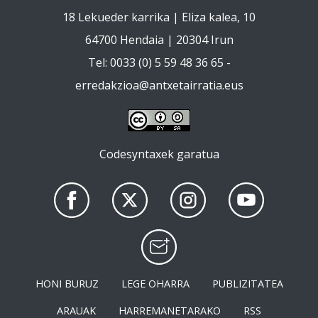
18 Lekueder karrika | Eliza kalea, 10
64700 Hendaia | 20304 Irun
Tel: 0033 (0) 5 59 48 36 65 -
erredakzioa@antxetairratia.eus
Codesyntaxek garatua
HONI BURUZ
LEGE OHARRA
PUBLIZITATEA
ARAUAK
HARREMANETARAKO
RSS