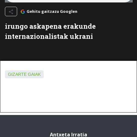
Gehitu gaitzazu Googlen
irungo askapena erakunde
internazionalistak ukrani
GIZARTE GAIAK
Antxeta Irratia