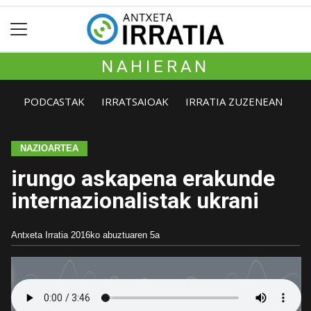
NAHIERAN
PODCASTAK
IRRATSAIOAK
IRRATIA ZUZENEAN
NAZIOARTEA
irungo askapena erakunde
internazionalistak ukrani
Antxeta Irratia
2016ko abuztuaren 5a