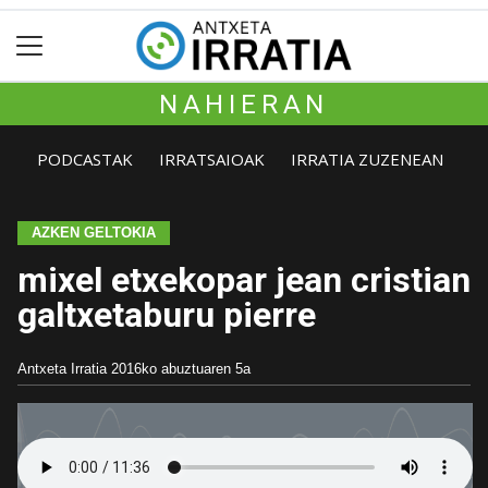
NAHIERAN
PODCASTAK
IRRATSAIOAK
IRRATIA ZUZENEAN
AZKEN GELTOKIA
mixel etxekopar jean cristian
galtxetaburu pierre
Antxeta Irratia
2016ko abuztuaren 5a