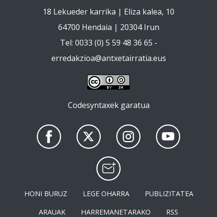
18 Lekueder karrika | Eliza kalea, 10
64700 Hendaia | 20304 Irun
Tel: 0033 (0) 5 59 48 36 65 -
erredakzioa@antxetairratia.eus
Codesyntaxek garatua
HONI BURUZ
LEGE OHARRA
PUBLIZITATEA
ARAUAK
HARREMANETARAKO
RSS