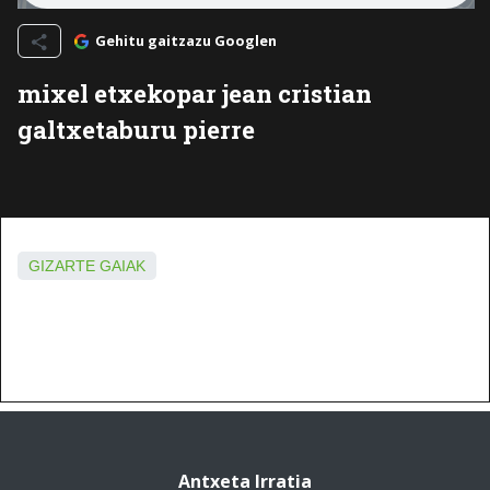
Gehitu gaitzazu Googlen
mixel etxekopar jean cristian
galtxetaburu pierre
GIZARTE GAIAK
Antxeta Irratia