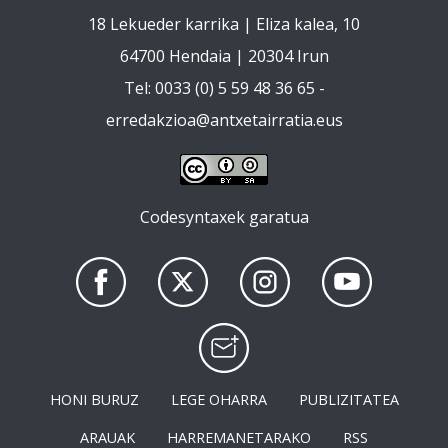
18 Lekueder karrika | Eliza kalea, 10
64700 Hendaia | 20304 Irun
Tel: 0033 (0) 5 59 48 36 65 -
erredakzioa@antxetairratia.eus
Codesyntaxek garatua
HONI BURUZ
LEGE OHARRA
PUBLIZITATEA
ARAUAK
HARREMANETARAKO
RSS