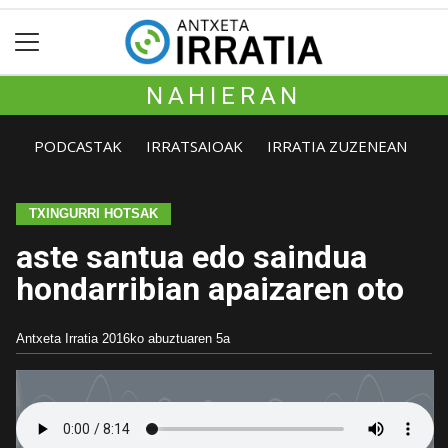
NAHIERAN
PODCASTAK
IRRATSAIOAK
IRRATIA ZUZENEAN
TXINGURRI HOTSAK
aste santua edo saindua
hondarribian apaizaren oto
Antxeta Irratia
2016ko abuztuaren 5a