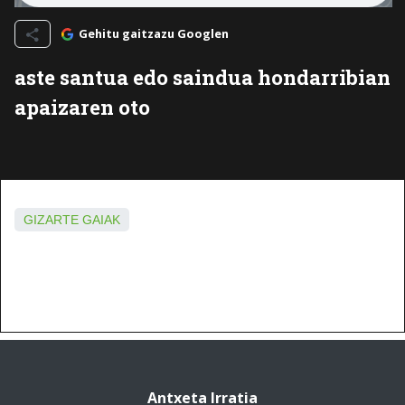
Gehitu gaitzazu Googlen
aste santua edo saindua hondarribian
apaizaren oto
GIZARTE GAIAK
Antxeta Irratia