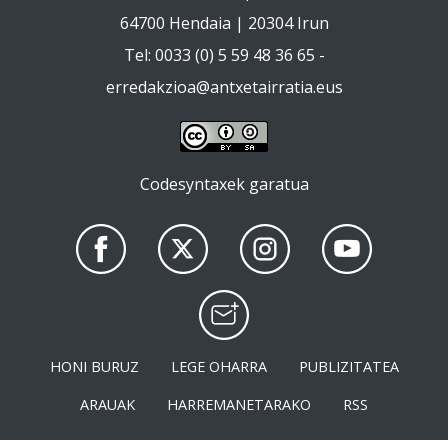
64700 Hendaia | 20304 Irun
Tel: 0033 (0) 5 59 48 36 65 -
erredakzioa@antxetairratia.eus
Codesyntaxek garatua
HONI BURUZ
LEGE OHARRA
PUBLIZITATEA
ARAUAK
HARREMANETARAKO
RSS