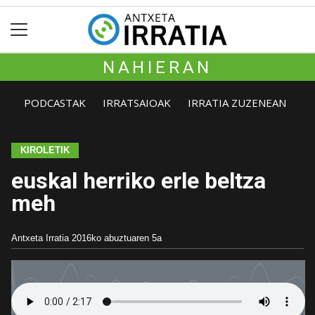
NAHIERAN
PODCASTAK
IRRATSAIOAK
IRRATIA ZUZENEAN
KIROLETIK
euskal herriko erle beltza
meh
Antxeta Irratia
2016ko abuztuaren 5a