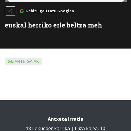
Gehitu gaitzazu Googlen
euskal herriko erle beltza meh
GIZARTE GAIAK
Antxeta Irratia
18 Lekueder karrika | Eliza kalea, 10