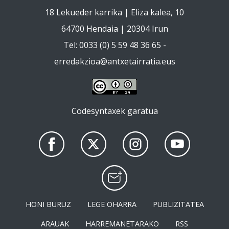
18 Lekueder karrika | Eliza kalea, 10
64700 Hendaia | 20304 Irun
Tel: 0033 (0) 5 59 48 36 65 -
erredakzioa@antxetairratia.eus
Codesyntaxek garatua
HONI BURUZ
LEGE OHARRA
PUBLIZITATEA
ARAUAK
HARREMANETARAKO
RSS