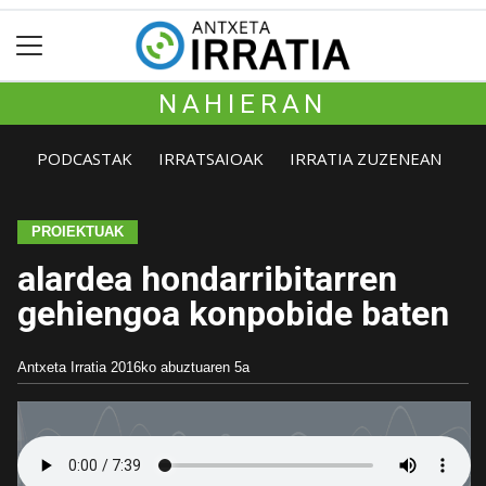
NAHIERAN
PODCASTAK
IRRATSAIOAK
IRRATIA ZUZENEAN
PROIEKTUAK
alardea hondarribitarren
gehiengoa konpobide baten
Antxeta Irratia
2016ko abuztuaren 5a