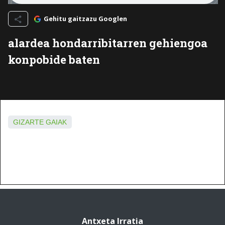
Gehitu gaitzazu Googlen
alardea hondarribitarren gehiengoa
konpobide baten
GIZARTE GAIAK
Antxeta Irratia