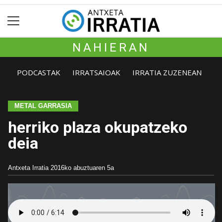
NAHIERAN
PODCASTAK
IRRATSAIOAK
IRRATIA ZUZENEAN
METAL GARRASIA
herriko plaza okupatzeko
deia
Antxeta Irratia
2016ko abuztuaren 5a