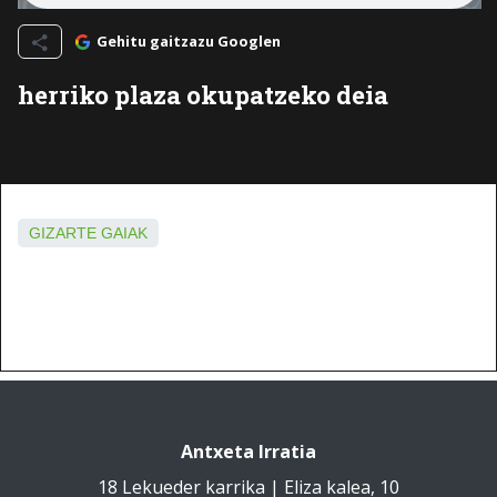
Gehitu gaitzazu Googlen
herriko plaza okupatzeko deia
GIZARTE GAIAK
Antxeta Irratia
18 Lekueder karrika | Eliza kalea, 10