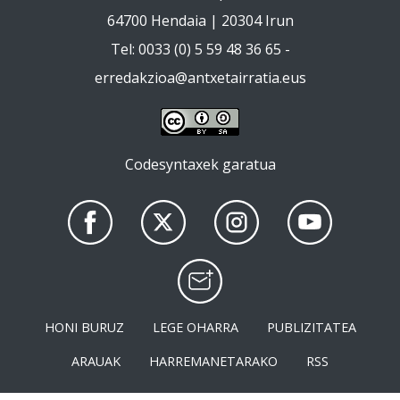
64700 Hendaia | 20304 Irun
Tel: 0033 (0) 5 59 48 36 65 -
erredakzioa@antxetairratia.eus
Codesyntaxek garatua
HONI BURUZ
LEGE OHARRA
PUBLIZITATEA
ARAUAK
HARREMANETARAKO
RSS