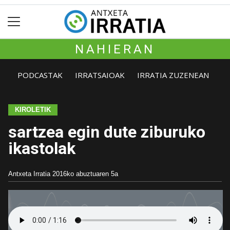
NAHIERAN
PODCASTAK
IRRATSAIOAK
IRRATIA ZUZENEAN
KIROLETIK
sartzea egin dute ziburuko
ikastolak
Antxeta Irratia
2016ko abuztuaren 5a