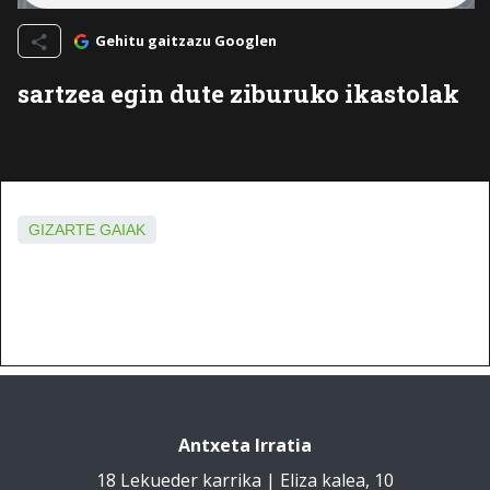
Gehitu gaitzazu Googlen
sartzea egin dute ziburuko ikastolak
GIZARTE GAIAK
Antxeta Irratia
18 Lekueder karrika | Eliza kalea, 10