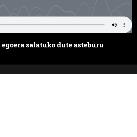
n egoera salatuko dute asteburu