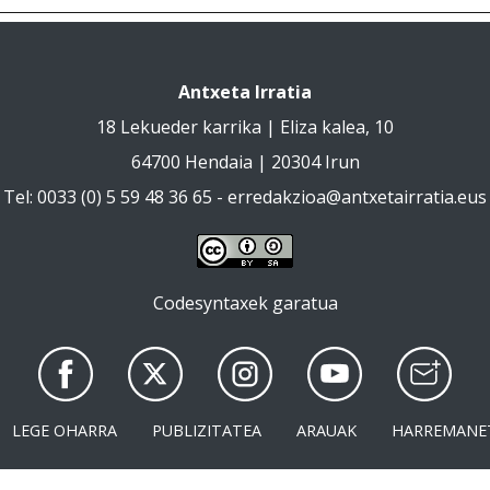
Antxeta Irratia
18 Lekueder karrika | Eliza kalea, 10
64700 Hendaia | 20304 Irun
Tel: 0033 (0) 5 59 48 36 65 -
erredakzioa@antxetairratia.eus
Codesyntaxek garatua
LEGE OHARRA
PUBLIZITATEA
ARAUAK
HARREMANE