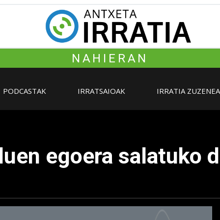
NAHIERAN
PODCASTAK
IRRATSAIOAK
IRRATIA ZUZENE
 duen egoera salatuko 