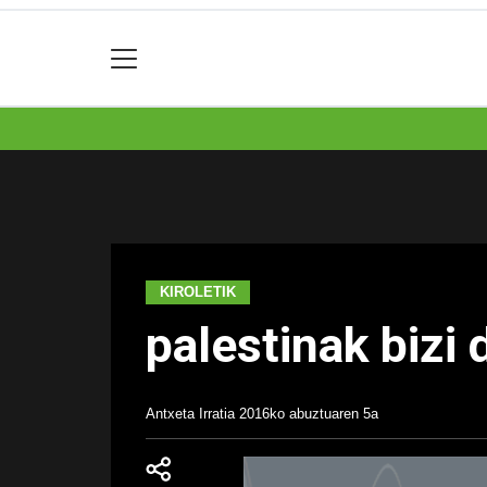
KIROLETIK
palestinak bizi
Antxeta Irratia
2016ko abuztuaren 5a