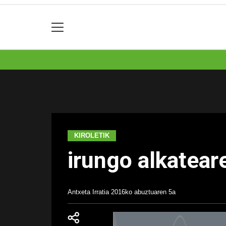
KIROLETIK
irungo alkatear
Antxeta Irratia
2016ko abuztuaren 5a