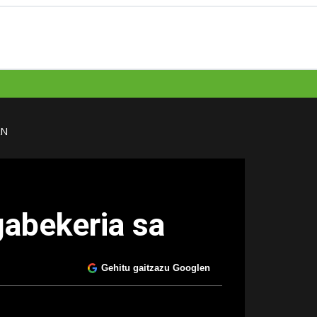
AN
gabekeria sa
Gehitu gaitzazu Googlen