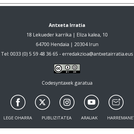
Antxeta Irratia
18 Lekueder karrika | Eliza kalea, 10
64700 Hendaia | 20304 Irun
Tel: 0033 (0) 5 59 48 36 65 -
erredakzioa@antxetairratia.eus
Codesyntaxek garatua
LEGE OHARRA
PUBLIZITATEA
ARAUAK
HARREMANE