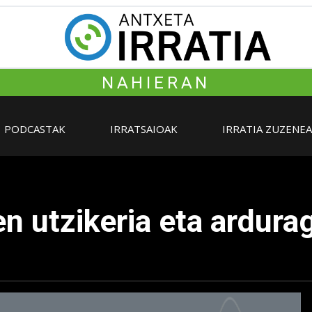
NAHIERAN
PODCASTAK
IRRATSAIOAK
IRRATIA ZUZENE
en utzikeria eta ardura