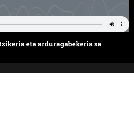
tzikeria eta arduragabekeria sa