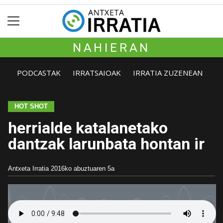
NAHIERAN
PODCASTAK
IRRATSAIOAK
IRRATIA ZUZENEAN
HOT SHOT
herrialde katalanetako
dantzak larunbata hontan ir
Antxeta Irratia
2016ko abuztuaren 5a