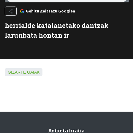
Gehitu gaitzazu Googlen
herrialde katalanetako dantzak
larunbata hontan ir
GIZARTE GAIAK
Antxeta Irratia