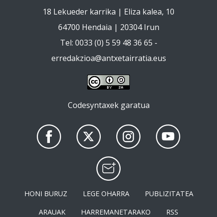
18 Lekueder karrika | Eliza kalea, 10
64700 Hendaia | 20304 Irun
Tel: 0033 (0) 5 59 48 36 65 -
erredakzioa@antxetairratia.eus
Codesyntaxek garatua
HONI BURUZ
LEGE OHARRA
PUBLIZITATEA
ARAUAK
HARREMANETARAKO
RSS