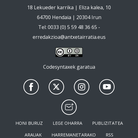
18 Lekueder karrika | Eliza kalea, 10
64700 Hendaia | 20304 Irun
Tel: 0033 (0) 5 59 48 36 65 -
erredakzioa@antxetairratia.eus
Codesyntaxek garatua
HONI BURUZ
LEGE OHARRA
PUBLIZITATEA
ARAUAK
HARREMANETARAKO
RSS