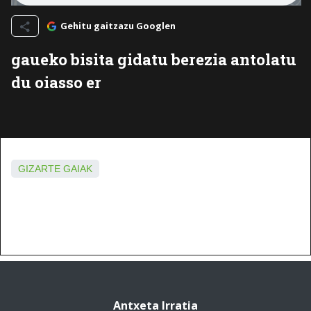
Gehitu gaitzazu Googlen
gaueko bisita gidatu berezia antolatu
du oiasso er
GIZARTE GAIAK
Antxeta Irratia