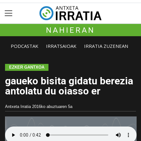
NAHIERAN
PODCASTAK
IRRATSAIOAK
IRRATIA ZUZENEAN
EZKER GANTXOA
gaueko bisita gidatu berezia
antolatu du oiasso er
Antxeta Irratia
2016ko abuztuaren 5a