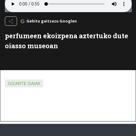
Gehitu gaitzazu Googlen
perfumeen ekoizpena aztertuko dute
oiasso museoan
GIZARTE GAIAK