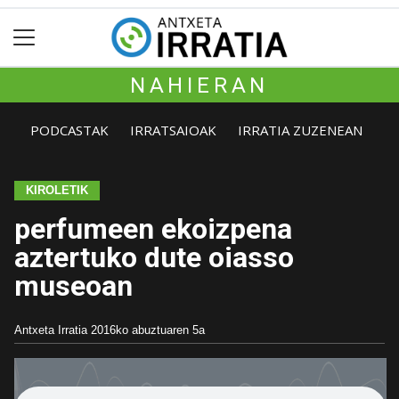
NAHIERAN
PODCASTAK
IRRATSAIOAK
IRRATIA ZUZENEAN
KIROLETIK
perfumeen ekoizpena
aztertuko dute oiasso
museoan
Antxeta Irratia
2016ko abuztuaren 5a