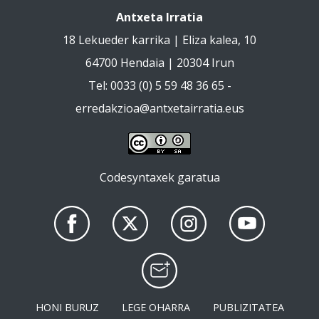
Antxeta Irratia
18 Lekueder karrika | Eliza kalea, 10
64700 Hendaia | 20304 Irun
Tel: 0033 (0) 5 59 48 36 65 -
erredakzioa@antxetairratia.eus
Codesyntaxek garatua
HONI BURUZ
LEGE OHARRA
PUBLIZITATEA