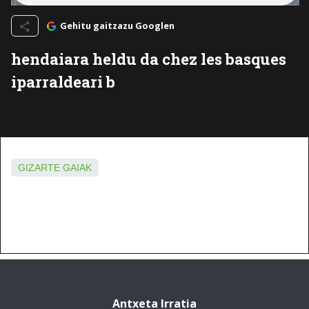
Gehitu gaitzazu Googlen
hendaiara heldu da chez les basques
iparraldeari b
GIZARTE GAIAK
Antxeta Irratia