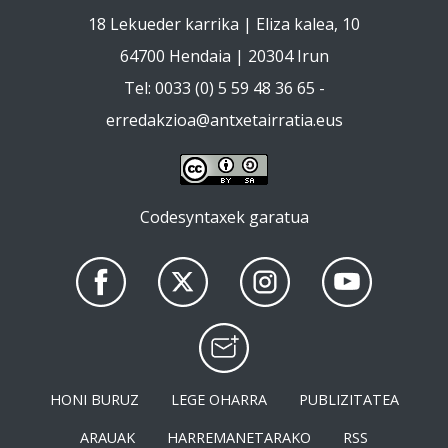
18 Lekueder karrika | Eliza kalea, 10
64700 Hendaia | 20304 Irun
Tel: 0033 (0) 5 59 48 36 65 -
erredakzioa@antxetairratia.eus
Codesyntaxek garatua
HONI BURUZ
LEGE OHARRA
PUBLIZITATEA
ARAUAK
HARREMANETARAKO
RSS