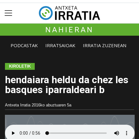
NAHIERAN
PODCASTAK
IRRATSAIOAK
IRRATIA ZUZENEAN
KIROLETIK
hendaiara heldu da chez les
basques iparraldeari b
Antxeta Irratia
2016ko abuztuaren 5a