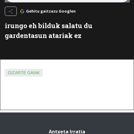
Gehitu gaitzazu Googlen
irungo eh bilduk salatu du
gardentasun atariak ez
GIZARTE GAIAK
Antxeta Irratia