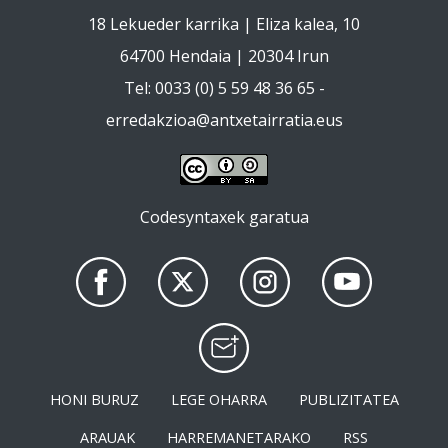
18 Lekueder karrika | Eliza kalea, 10
64700 Hendaia | 20304 Irun
Tel: 0033 (0) 5 59 48 36 65 -
erredakzioa@antxetairratia.eus
Codesyntaxek garatua
HONI BURUZ
LEGE OHARRA
PUBLIZITATEA
ARAUAK
HARREMANETARAKO
RSS