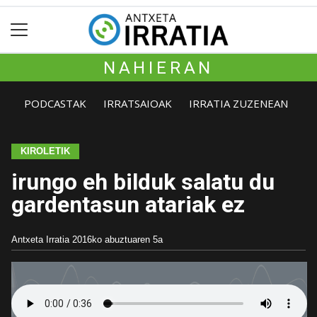
NAHIERAN
PODCASTAK
IRRATSAIOAK
IRRATIA ZUZENEAN
KIROLETIK
irungo eh bilduk salatu du
gardentasun atariak ez
Antxeta Irratia
2016ko abuztuaren 5a