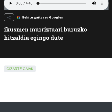
Gehitu gaitzazu Googlen
ikusmen murriztuari buruzko
hitzaldia egingo dute
GIZARTE GAIAK