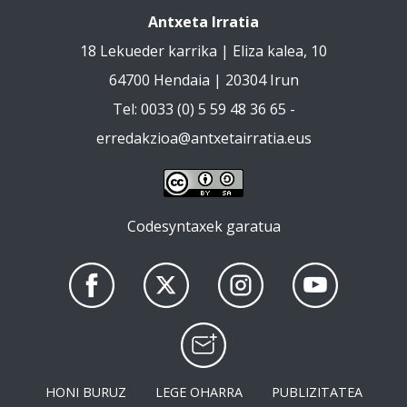
Antxeta Irratia
18 Lekueder karrika | Eliza kalea, 10
64700 Hendaia | 20304 Irun
Tel: 0033 (0) 5 59 48 36 65 -
erredakzioa@antxetairratia.eus
Codesyntaxek garatua
HONI BURUZ
LEGE OHARRA
PUBLIZITATEA