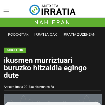
NAHIERAN
PODCASTAK
IRRATSAIOAK
IRRATIA ZUZENEAN
KIROLETIK
ikusmen murriztuari
buruzko hitzaldia egingo
dute
Antxeta Irratia
2016ko abuztuaren 5a