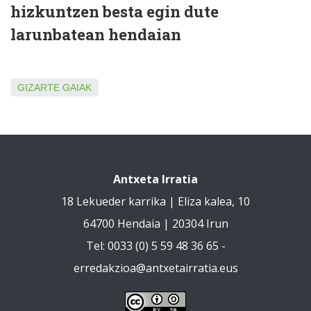
hizkuntzen besta egin dute
larunbatean hendaian
GIZARTE GAIAK
Antxeta Irratia
18 Lekueder karrika | Eliza kalea, 10
64700 Hendaia | 20304 Irun
Tel: 0033 (0) 5 59 48 36 65 -
erredakzioa@antxetairratia.eus