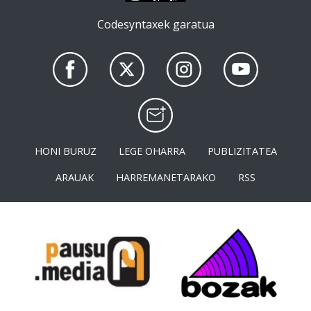
Codesyntaxek garatua
HONI BURUZ
LEGE OHARRA
PUBLIZITATEA
ARAUAK
HARREMANETARAKO
RSS