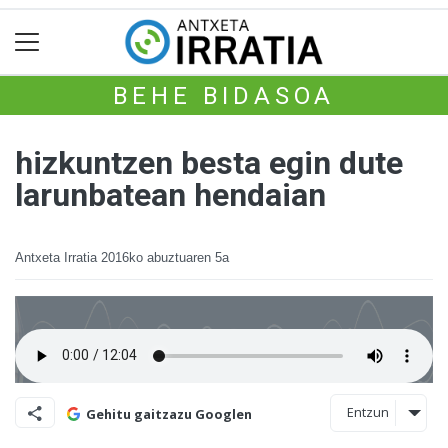
BEHE BIDASOA
hizkuntzen besta egin dute
larunbatean hendaian
Antxeta Irratia
2016ko abuztuaren 5a
Entzun
Gehitu gaitzazu Googlen