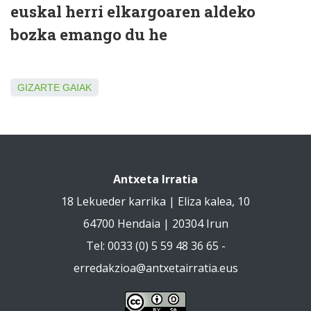
euskal herri elkargoaren aldeko
bozka emango du he
GIZARTE GAIAK
Antxeta Irratia
18 Lekueder karrika | Eliza kalea, 10
64700 Hendaia | 20304 Irun
Tel: 0033 (0) 5 59 48 36 65 -
erredakzioa@antxetairratia.eus