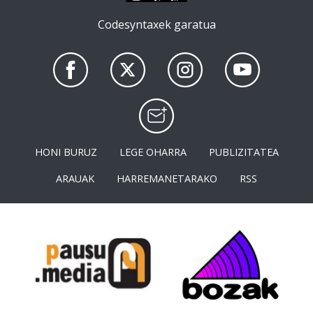
Codesyntaxek garatua
HONI BURUZ
LEGE OHARRA
PUBLIZITATEA
ARAUAK
HARREMANETARAKO
RSS