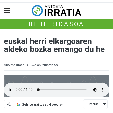
BEHE BIDASOA
euskal herri elkargoaren
aldeko bozka emango du he
Antxeta Irratia
2016ko abuztuaren 5a
Entzun
Gehitu gaitzazu Googlen