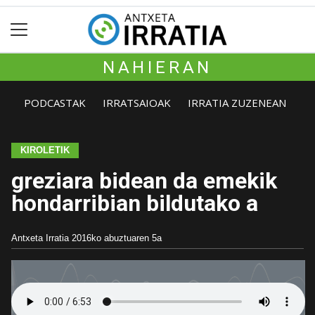
NAHIERAN
PODCASTAK
IRRATSAIOAK
IRRATIA ZUZENEAN
KIROLETIK
greziara bidean da emekik
hondarribian bildutako a
Antxeta Irratia
2016ko abuztuaren 5a