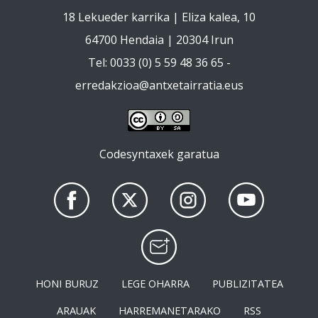
18 Lekueder karrika | Eliza kalea, 10
64700 Hendaia | 20304 Irun
Tel: 0033 (0) 5 59 48 36 65 -
erredakzioa@antxetairratia.eus
Codesyntaxek garatua
HONI BURUZ
LEGE OHARRA
PUBLIZITATEA
ARAUAK
HARREMANETARAKO
RSS