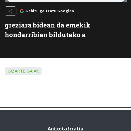
Gehitu gaitzazu Googlen
greziara bidean da emekik
hondarribian bildutako a
GIZARTE GAIAK
Antxeta Irratia