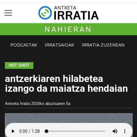
NAHIERAN
PODCASTAK
IRRATSAIOAK
IRRATIA ZUZENEAN
HOT SHOT
antzerkiaren hilabetea
izango da maiatza hendaian
Antxeta Irratia
2016ko abuztuaren 5a