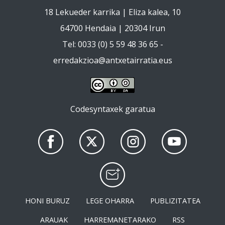
18 Lekueder karrika | Eliza kalea, 10
64700 Hendaia | 20304 Irun
Tel: 0033 (0) 5 59 48 36 65 -
erredakzioa@antxetairratia.eus
Codesyntaxek garatua
HONI BURUZ
LEGE OHARRA
PUBLIZITATEA
ARAUAK
HARREMANETARAKO
RSS