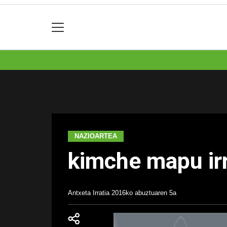
NAZIOARTEA
kimche mapu irr
Antxeta Irratia
2016ko abuztuaren 5a