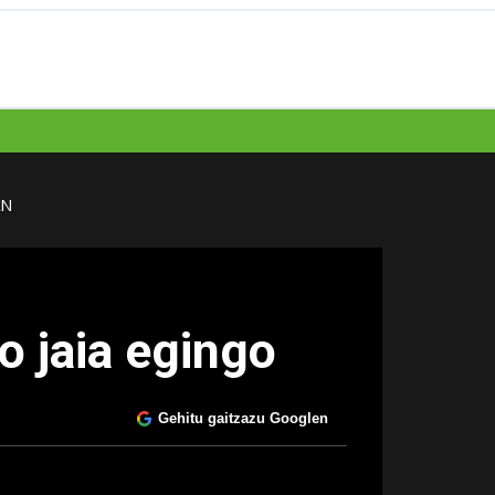
AN
o jaia egingo
Gehitu gaitzazu Googlen