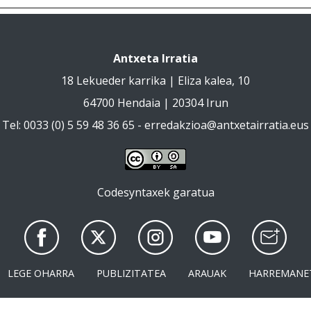
Antxeta Irratia
18 Lekueder karrika | Eliza kalea, 10
64700 Hendaia | 20304 Irun
Tel: 0033 (0) 5 59 48 36 65 -
erredakzioa@antxetairratia.eus
Codesyntaxek garatua
LEGE OHARRA
PUBLIZITATEA
ARAUAK
HARREMANE