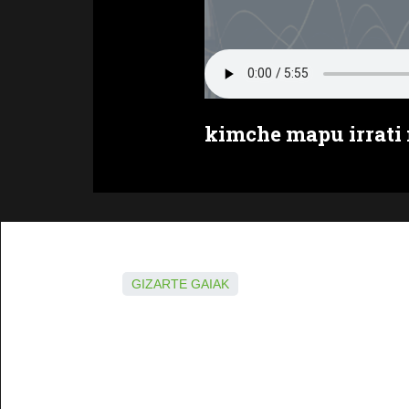
kimche mapu irrati 
GIZARTE GAIAK