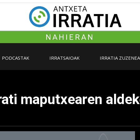
NAHIERAN
PODCASTAK
IRRATSAIOAK
IRRATIA ZUZENE
ati maputxearen aldek