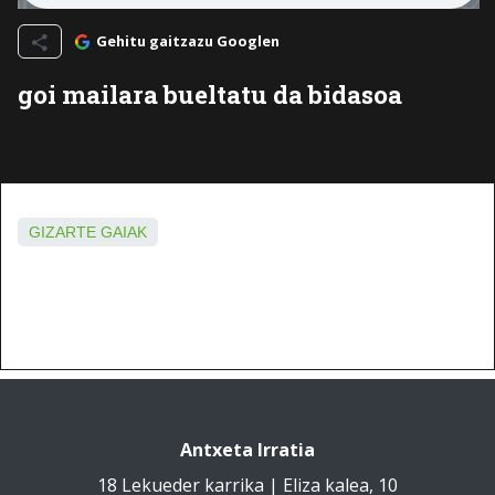
Gehitu gaitzazu Googlen
goi mailara bueltatu da bidasoa
GIZARTE GAIAK
Antxeta Irratia
18 Lekueder karrika | Eliza kalea, 10