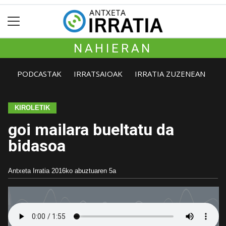
NAHIERAN
PODCASTAK
IRRATSAIOAK
IRRATIA ZUZENEAN
KIROLETIK
goi mailara bueltatu da
bidasoa
Antxeta Irratia
2016ko abuztuaren 5a