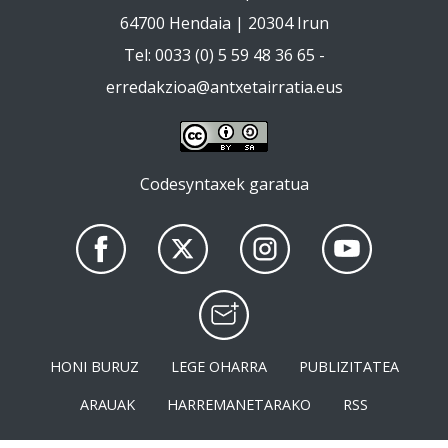
64700 Hendaia | 20304 Irun
Tel: 0033 (0) 5 59 48 36 65 -
erredakzioa@antxetairratia.eus
Codesyntaxek garatua
HONI BURUZ
LEGE OHARRA
PUBLIZITATEA
ARAUAK
HARREMANETARAKO
RSS