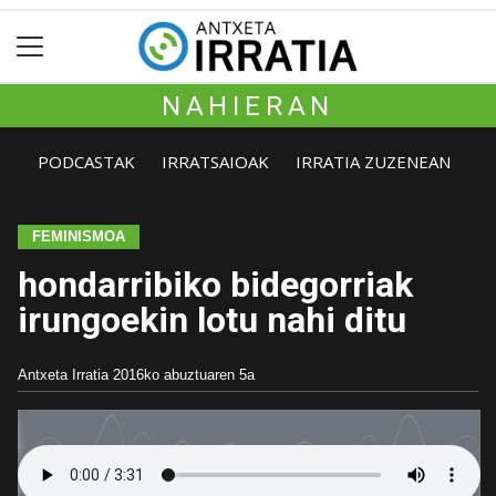
NAHIERAN
PODCASTAK
IRRATSAIOAK
IRRATIA ZUZENEAN
FEMINISMOA
hondarribiko bidegorriak
irungoekin lotu nahi ditu
Antxeta Irratia
2016ko abuztuaren 5a