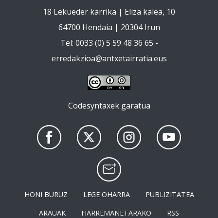
18 Lekueder karrika | Eliza kalea, 10
64700 Hendaia | 20304 Irun
Tel: 0033 (0) 5 59 48 36 65 -
erredakzioa@antxetairratia.eus
Codesyntaxek garatua
HONI BURUZ
LEGE OHARRA
PUBLIZITATEA
ARAUAK
HARREMANETARAKO
RSS