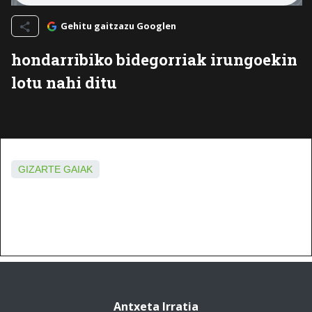
Gehitu gaitzazu Googlen
hondarribiko bidegorriak irungoekin
lotu nahi ditu
GIZARTE GAIAK
Antxeta Irratia