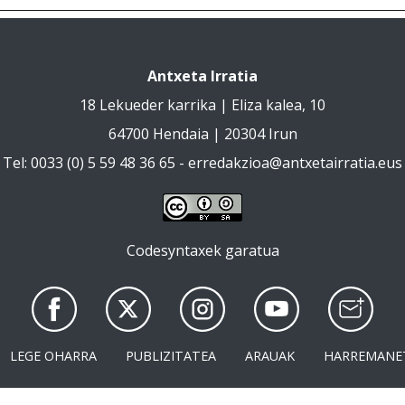
Antxeta Irratia
18 Lekueder karrika | Eliza kalea, 10
64700 Hendaia | 20304 Irun
Tel: 0033 (0) 5 59 48 36 65 -
erredakzioa@antxetairratia.eus
Codesyntaxek garatua
LEGE OHARRA
PUBLIZITATEA
ARAUAK
HARREMANE