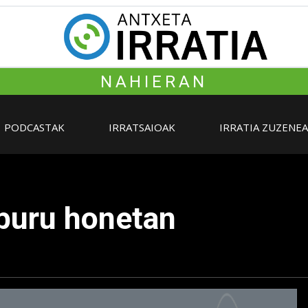
NAHIERAN
PODCASTAK
IRRATSAIOAK
IRRATIA ZUZENE
eburu honetan