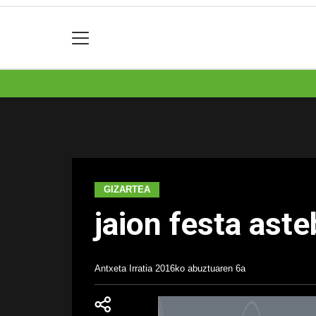
GIZARTEA
jaion festa ast
Antxeta Irratia
2016ko abuztuaren 6a