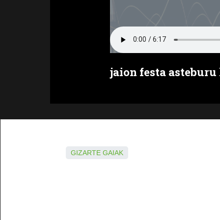
jaion festa asteburu
GIZARTE GAIAK