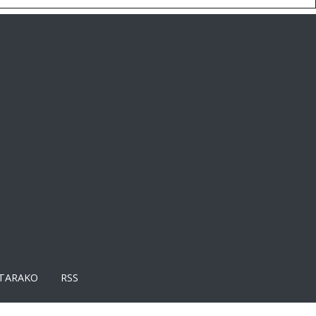
TARAKO
RSS