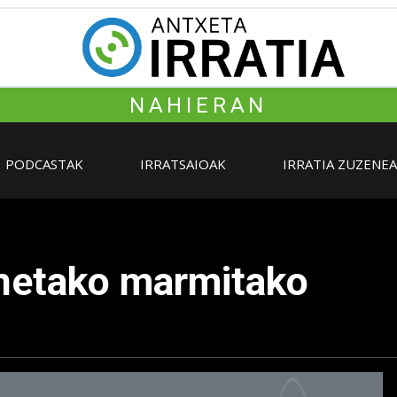
NAHIERAN
PODCASTAK
IRRATSAIOAK
IRRATIA ZUZENE
netako marmitako