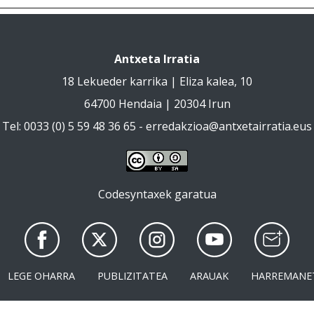
Antxeta Irratia
18 Lekueder karrika | Eliza kalea, 10
64700 Hendaia | 20304 Irun
Tel: 0033 (0) 5 59 48 36 65 -
erredakzioa@antxetairratia.eus
Codesyntaxek garatua
LEGE OHARRA
PUBLIZITATEA
ARAUAK
HARREMANE