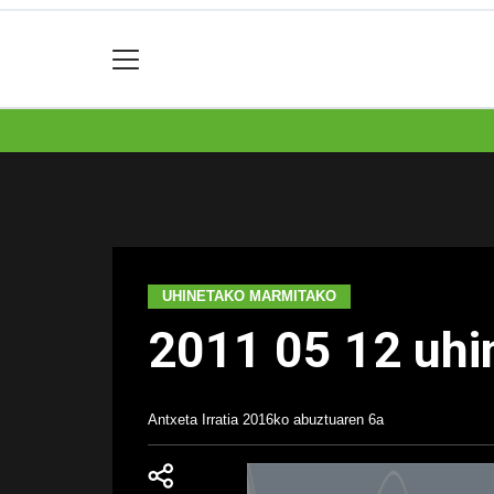
UHINETAKO MARMITAKO
2011 05 12 uhi
Antxeta Irratia
2016ko abuztuaren 6a