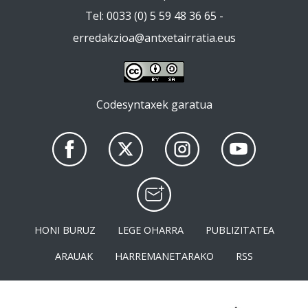
Tel: 0033 (0) 5 59 48 36 65 -
erredakzioa@antxetairratia.eus
Codesyntaxek garatua
HONI BURUZ
LEGE OHARRA
PUBLIZITATEA
ARAUAK
HARREMANETARAKO
RSS