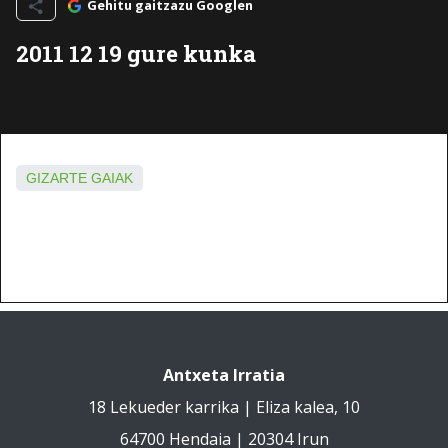
Gehitu gaitzazu Googlen
2011 12 19 gure kunka
GIZARTE GAIAK
Antxeta Irratia
18 Lekueder karrika | Eliza kalea, 10
64700 Hendaia | 20304 Irun