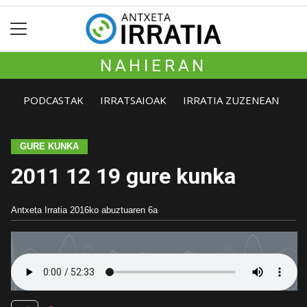
NAHIERAN
PODCASTAK
IRRATSAIOAK
IRRATIA ZUZENEAN
GURE KUNKA
2011 12 19 gure kunka
Antxeta Irratia
2016ko abuztuaren 6a