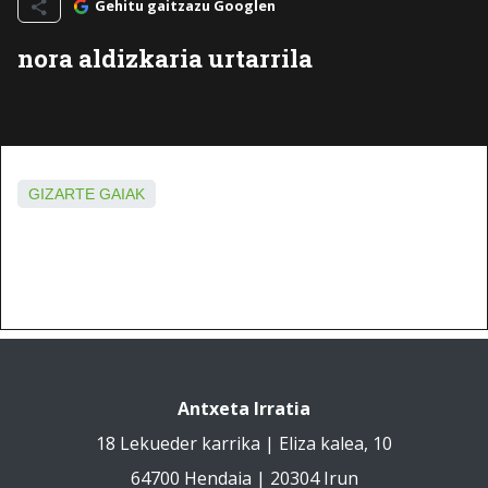
Gehitu gaitzazu Googlen
nora aldizkaria urtarrila
GIZARTE GAIAK
Antxeta Irratia
18 Lekueder karrika | Eliza kalea, 10
64700 Hendaia | 20304 Irun