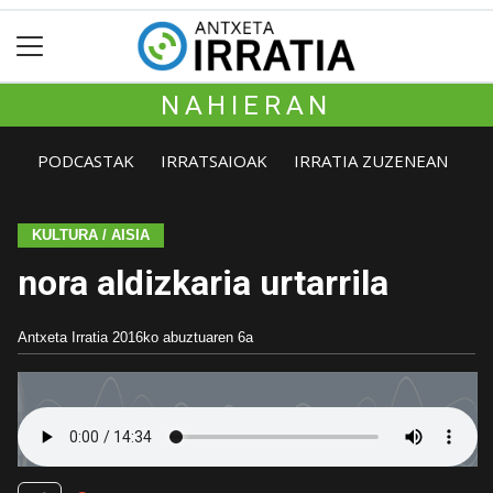
NAHIERAN
PODCASTAK
IRRATSAIOAK
IRRATIA ZUZENEAN
KULTURA / AISIA
nora aldizkaria urtarrila
Antxeta Irratia
2016ko abuztuaren 6a