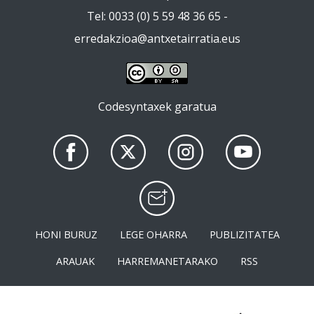
Tel: 0033 (0) 5 59 48 36 65 -
erredakzioa@antxetairratia.eus
Codesyntaxek garatua
HONI BURUZ
LEGE OHARRA
PUBLIZITATEA
ARAUAK
HARREMANETARAKO
RSS