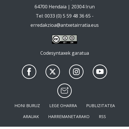
64700 Hendaia | 20304 Irun
Tel: 0033 (0) 5 59 48 36 65 -
erredakzioa@antxetairratia.eus
Codesyntaxek garatua
HONI BURUZ
LEGE OHARRA
PUBLIZITATEA
ARAUAK
HARREMANETARAKO
RSS