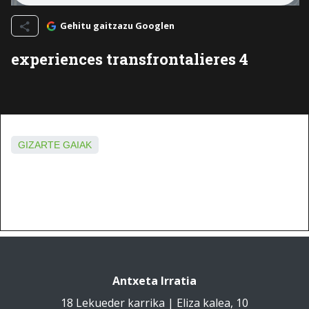
Gehitu gaitzazu Googlen
experiences transfrontalieres 4
GIZARTE GAIAK
Antxeta Irratia
18 Lekueder karrika | Eliza kalea, 10