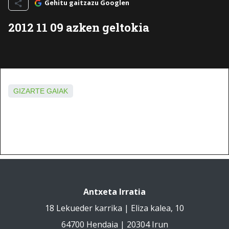
Gehitu gaitzazu Googlen
2012 11 09 azken geltokia
GIZARTE GAIAK
Antxeta Irratia
18 Lekueder karrika | Eliza kalea, 10
64700 Hendaia | 20304 Irun