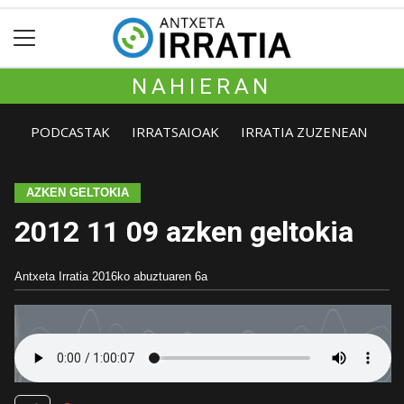
NAHIERAN
PODCASTAK
IRRATSAIOAK
IRRATIA ZUZENEAN
AZKEN GELTOKIA
2012 11 09 azken geltokia
Antxeta Irratia
2016ko abuztuaren 6a