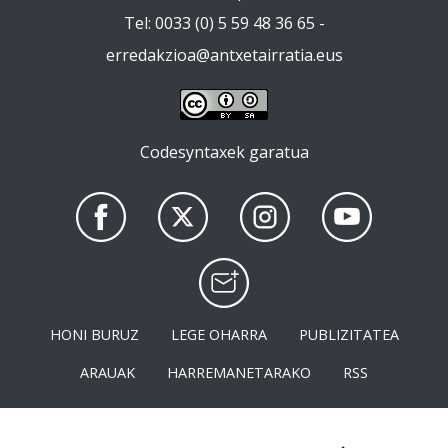
Tel: 0033 (0) 5 59 48 36 65 -
erredakzioa@antxetairratia.eus
Codesyntaxek garatua
HONI BURUZ
LEGE OHARRA
PUBLIZITATEA
ARAUAK
HARREMANETARAKO
RSS