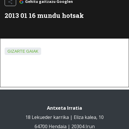
Gehitu gaitzazu Googlen
2013 01 16 mundu hotsak
GIZARTE GAIAK
Antxeta Irratia
18 Lekueder karrika | Eliza kalea, 10
64700 Hendaia | 20304 Irun