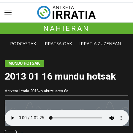
NAHIERAN
PODCASTAK
IRRATSAIOAK
IRRATIA ZUZENEAN
MUNDU HOTSAK
2013 01 16 mundu hotsak
Antxeta Irratia
2016ko abuztuaren 6a