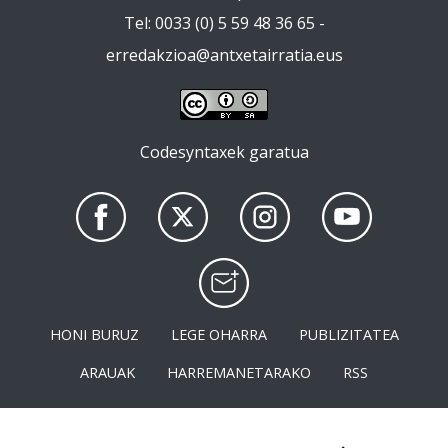
Tel: 0033 (0) 5 59 48 36 65 -
erredakzioa@antxetairratia.eus
Codesyntaxek garatua
HONI BURUZ
LEGE OHARRA
PUBLIZITATEA
ARAUAK
HARREMANETARAKO
RSS