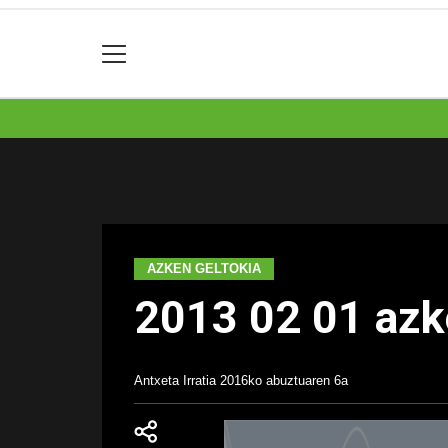
AZKEN GELTOKIA
2013 02 01 azk
Antxeta Irratia
2016ko abuztuaren 6a