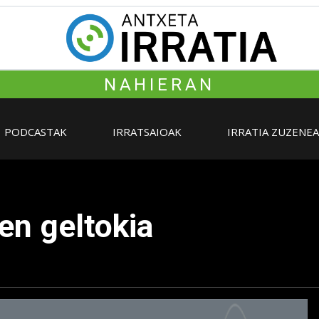
NAHIERAN
PODCASTAK
IRRATSAIOAK
IRRATIA ZUZENE
en geltokia