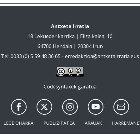
Antxeta Irratia
18 Lekueder karrika | Eliza kalea, 10
64700 Hendaia | 20304 Irun
Tel: 0033 (0) 5 59 48 36 65 -
erredakzioa@antxetairratia.eus
Codesyntaxek garatua
LEGE OHARRA
PUBLIZITATEA
ARAUAK
HARREMANE