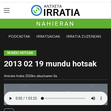
NAHIERAN
PODCASTAK
IRRATSAIOAK
IRRATIA ZUZENEAN
MUNDU HOTSAK
2013 02 19 mundu hotsak
Antxeta Irratia
2016ko abuztuaren 6a