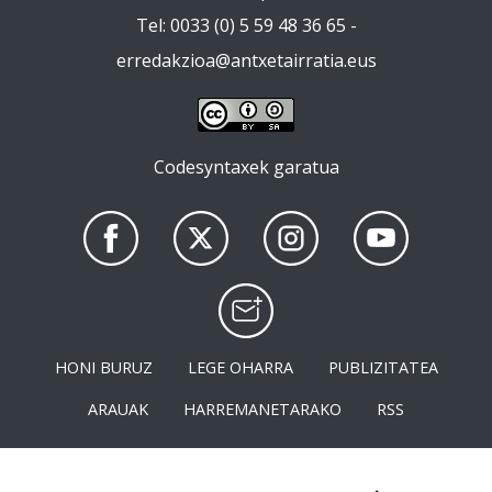
Tel: 0033 (0) 5 59 48 36 65 -
erredakzioa@antxetairratia.eus
Codesyntaxek garatua
HONI BURUZ
LEGE OHARRA
PUBLIZITATEA
ARAUAK
HARREMANETARAKO
RSS