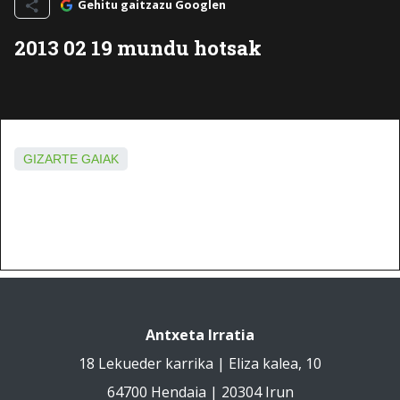
Gehitu gaitzazu Googlen
2013 02 19 mundu hotsak
GIZARTE GAIAK
Antxeta Irratia
18 Lekueder karrika | Eliza kalea, 10
64700 Hendaia | 20304 Irun