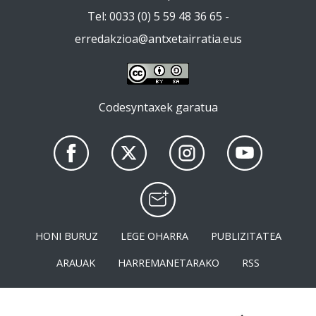
Tel: 0033 (0) 5 59 48 36 65 -
erredakzioa@antxetairratia.eus
Codesyntaxek garatua
HONI BURUZ
LEGE OHARRA
PUBLIZITATEA
ARAUAK
HARREMANETARAKO
RSS