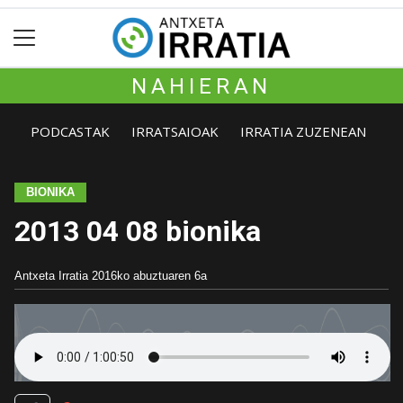
NAHIERAN
PODCASTAK
IRRATSAIOAK
IRRATIA ZUZENEAN
BIONIKA
2013 04 08 bionika
Antxeta Irratia
2016ko abuztuaren 6a