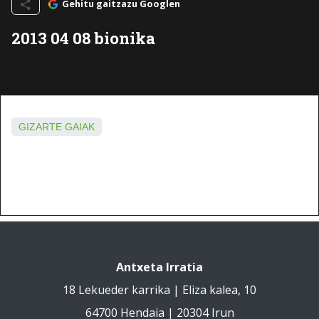
Gehitu gaitzazu Googlen
2013 04 08 bionika
GIZARTE GAIAK
Antxeta Irratia
18 Lekueder karrika | Eliza kalea, 10
64700 Hendaia | 20304 Irun