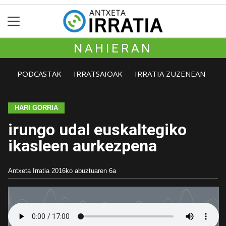
NAHIERAN
PODCASTAK
IRRATSAIOAK
IRRATIA ZUZENEAN
HARI GORRIA
irungo udal euskaltegiko
ikasleen aurkezpena
Antxeta Irratia
2016ko abuztuaren 6a