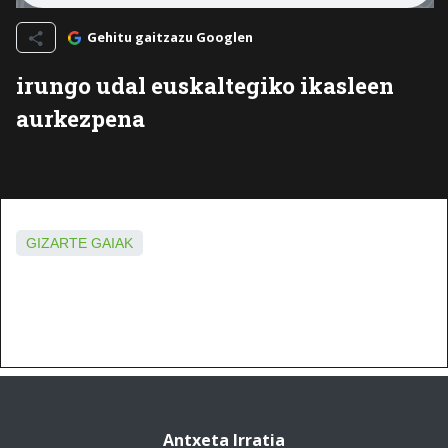
Gehitu gaitzazu Googlen
irungo udal euskaltegiko ikasleen
aurkezpena
GIZARTE GAIAK
Antxeta Irratia