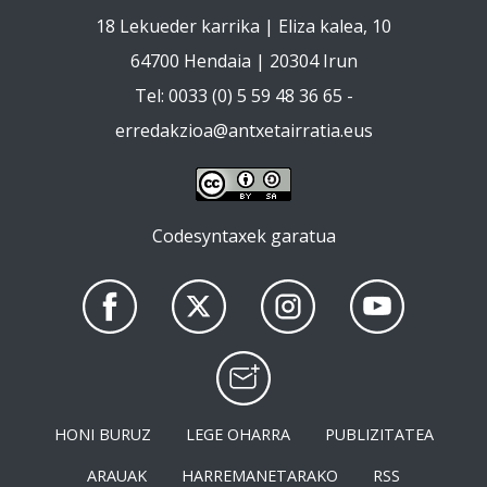
18 Lekueder karrika | Eliza kalea, 10
64700 Hendaia | 20304 Irun
Tel: 0033 (0) 5 59 48 36 65 -
erredakzioa@antxetairratia.eus
Codesyntaxek garatua
HONI BURUZ
LEGE OHARRA
PUBLIZITATEA
ARAUAK
HARREMANETARAKO
RSS