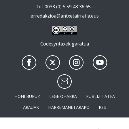
Tel: 0033 (0) 5 59 48 36 65 -
erredakzioa@antxetairratia.eus
Codesyntaxek garatua
HONI BURUZ
LEGE OHARRA
PUBLIZITATEA
ARAUAK
HARREMANETARAKO
RSS