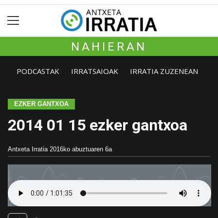
NAHIERAN
PODCASTAK
IRRATSAIOAK
IRRATIA ZUZENEAN
EZKER GANTXOA
2014 01 15 ezker gantxoa
Antxeta Irratia
2016ko abuztuaren 6a