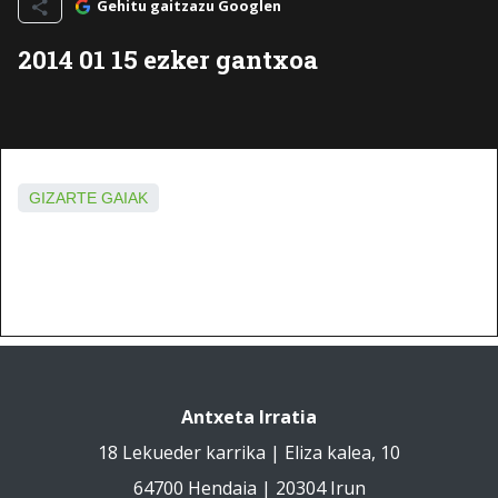
Gehitu gaitzazu Googlen
2014 01 15 ezker gantxoa
GIZARTE GAIAK
Antxeta Irratia
18 Lekueder karrika | Eliza kalea, 10
64700 Hendaia | 20304 Irun