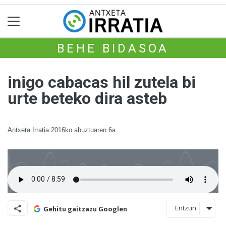
BEHE BIDASOA
inigo cabacas hil zutela bi
urte beteko dira asteb
Antxeta Irratia
2016ko abuztuaren 6a
Entzun
Gehitu gaitzazu Googlen