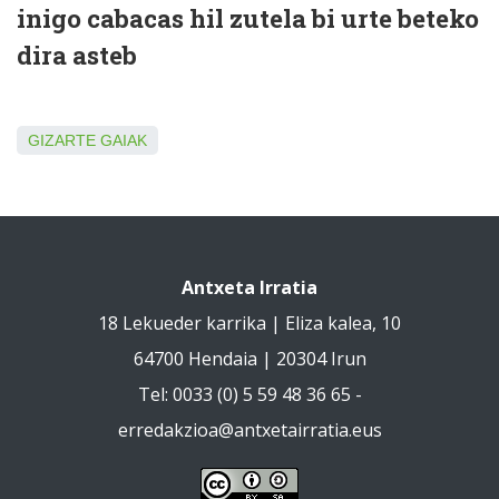
inigo cabacas hil zutela bi urte beteko
dira asteb
GIZARTE GAIAK
Antxeta Irratia
18 Lekueder karrika | Eliza kalea, 10
64700 Hendaia | 20304 Irun
Tel: 0033 (0) 5 59 48 36 65 -
erredakzioa@antxetairratia.eus