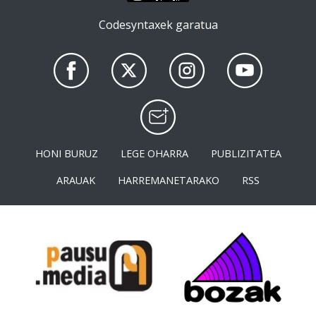
Codesyntaxek garatua
HONI BURUZ
LEGE OHARRA
PUBLIZITATEA
ARAUAK
HARREMANETARAKO
RSS