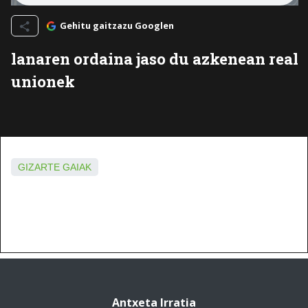
Gehitu gaitzazu Googlen
lanaren ordaina jaso du azkenean real
unionek
GIZARTE GAIAK
Antxeta Irratia