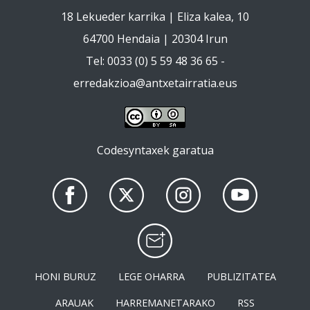
18 Lekueder karrika | Eliza kalea, 10
64700 Hendaia | 20304 Irun
Tel: 0033 (0) 5 59 48 36 65 -
erredakzioa@antxetairratia.eus
Codesyntaxek garatua
HONI BURUZ
LEGE OHARRA
PUBLIZITATEA
ARAUAK
HARREMANETARAKO
RSS