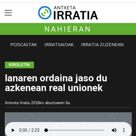
NAHIERAN
PODCASTAK
IRRATSAIOAK
IRRATIA ZUZENEAN
KIROLETIK
lanaren ordaina jaso du
azkenean real unionek
Antxeta Irratia
2016ko abuztuaren 6a