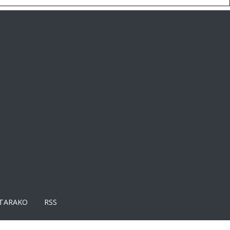
TARAKO
RSS