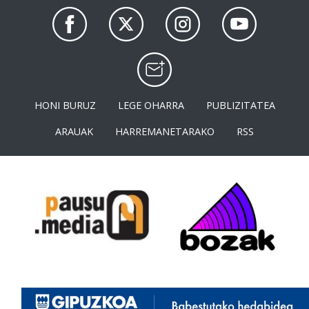
HONI BURUZ
LEGE OHARRA
PUBLIZITATEA
ARAUAK
HARREMANETARAKO
RSS