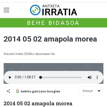
BEHE BIDASOA
2014 05 02 amapola morea
Antxeta Irratia
2016ko abuztuaren 6a
Entzun
Gehitu gaitzazu Googlen
2014 05 02 amapola morea