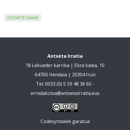
GIZARTE GAIAK
Antxeta Irratia
18 Lekueder karrika | Eliza kalea, 10
64700 Hendaia | 20304 Irun
Tel: 0033 (0) 5 59 48 36 65 -
erredakzioa@antxetairratia.eus
Codesyntaxek garatua