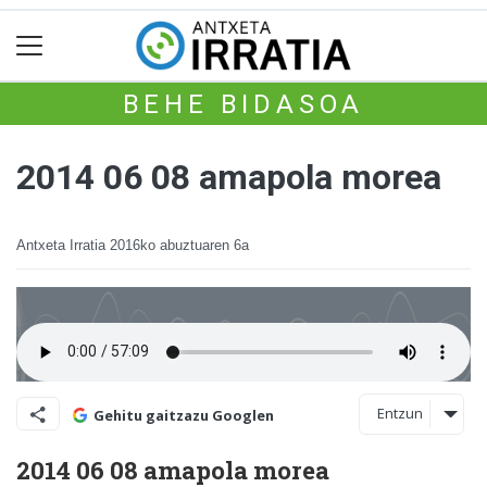
BEHE BIDASOA
2014 06 08 amapola morea
Antxeta Irratia
2016ko abuztuaren 6a
Entzun
Gehitu gaitzazu Googlen
2014 06 08 amapola morea