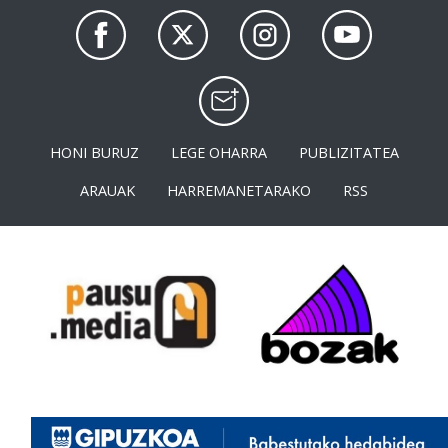
HONI BURUZ
LEGE OHARRA
PUBLIZITATEA
ARAUAK
HARREMANETARAKO
RSS