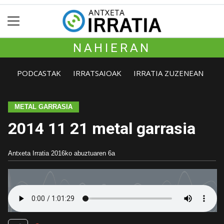
NAHIERAN
PODCASTAK
IRRATSAIOAK
IRRATIA ZUZENEAN
METAL GARRASIA
2014 11 21 metal garrasia
Antxeta Irratia
2016ko abuztuaren 6a