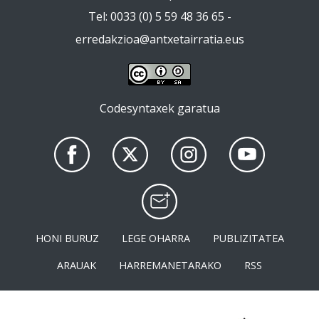
Tel: 0033 (0) 5 59 48 36 65 -
erredakzioa@antxetairratia.eus
Codesyntaxek garatua
HONI BURUZ
LEGE OHARRA
PUBLIZITATEA
ARAUAK
HARREMANETARAKO
RSS