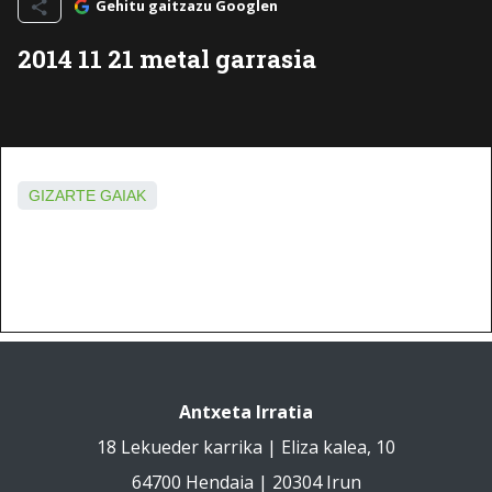
Gehitu gaitzazu Googlen
2014 11 21 metal garrasia
GIZARTE GAIAK
Antxeta Irratia
18 Lekueder karrika | Eliza kalea, 10
64700 Hendaia | 20304 Irun